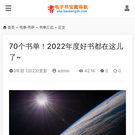
首页
•
书单·书评
•
书单汇总
•
正文
70个书单！2022年度好书都在这儿
了~
3年前 (2023)更新
admin
42.1K
0
0