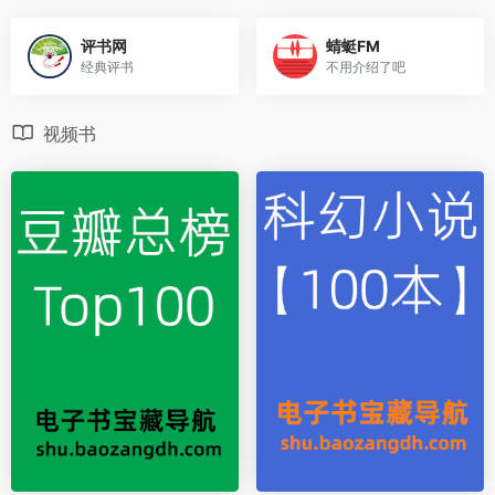
评书网
蜻蜓FM
经典评书
不用介绍了吧
视频书