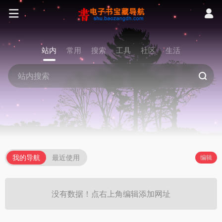
站内
常用
搜索
工具
社区
生活
我的导航
最近使用
编辑
没有数据！点右上角编辑添加网址