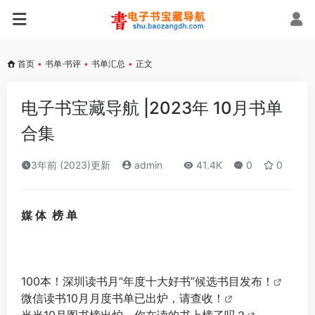
首页
•
书单·书评
•
书单汇总
•
正文
电子书宝藏导航 |2023年 10月书单
合集
3年前 (2023)更新
admin
41.4K
0
0
媒 体 榜 单
100本！深圳读书月“年度十大好书”候选书目发布！
微信读书10月月度书单已出炉，请查收！