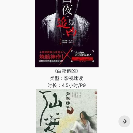
《白夜追凶》
类型：影视速读
时长：4.5小时/P9