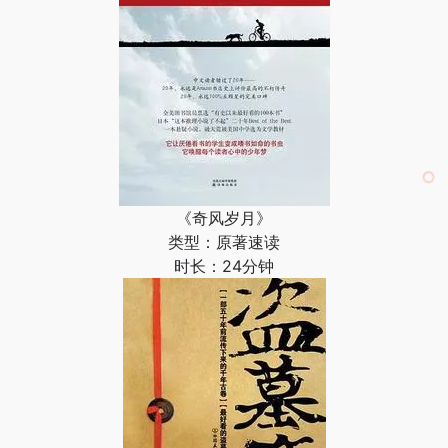
《奇风岁月》
类型：原著速读
时长：24分钟