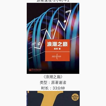
原著速读-2小时-P2
《浪潮之巅》
类型：原著速读
时长：33分钟