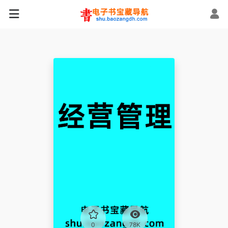
0
78K