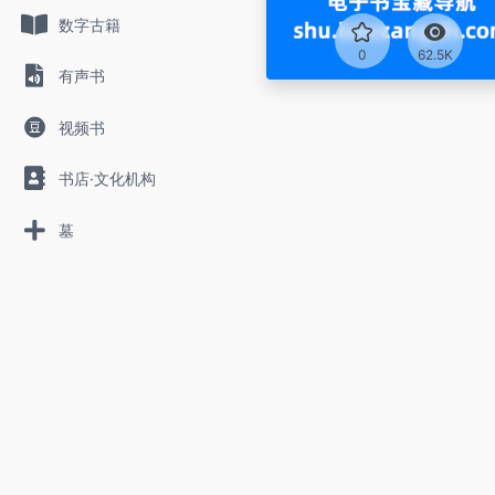
数字古籍
0
62.5K
有声书
视频书
书店·文化机构
墓